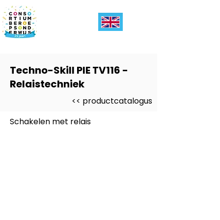
Techno-Skill PIE TV116 -
Relaistechniek
<< productcatalogus
Schakelen met relais
Dit product is ontwikkeld voor
-
PIE (Produceren Installeren
Energie)
Dit product is ontwikkeld voor
niveau
-