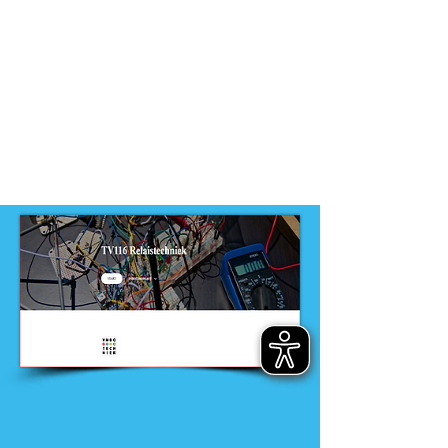
VMBO
Dit product is ontwikkeld door
ontwikkelteam
-
VMBO techniek