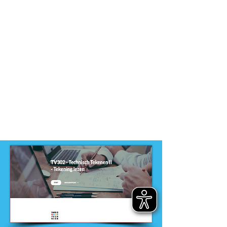
Dit product is ontwikkeld voor
niveau
-
VMBO
Dit product is ontwikkeld door
ontwikkelteam
-
VMBO techniek