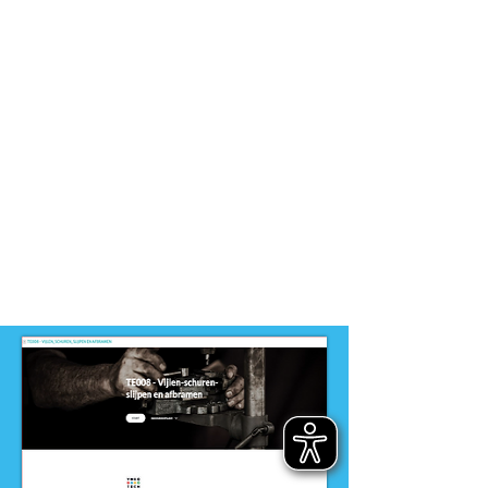
Entree
Dit product is ontwikkeld voor
niveau
-
MBO
Dit product is ontwikkeld door
ontwikkelteam
-
Entree opleidingen