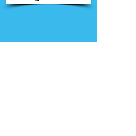
Nieuws
Ga direct naar
Digibib
Bijeenkomsten
Veelgestelde
Webwinkel
vragen
Contact
Klachtenprocedure
Vacatures