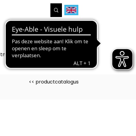
tners
Projecten
Over ons
<< productcatalogus
uct is ontwikkeld voor