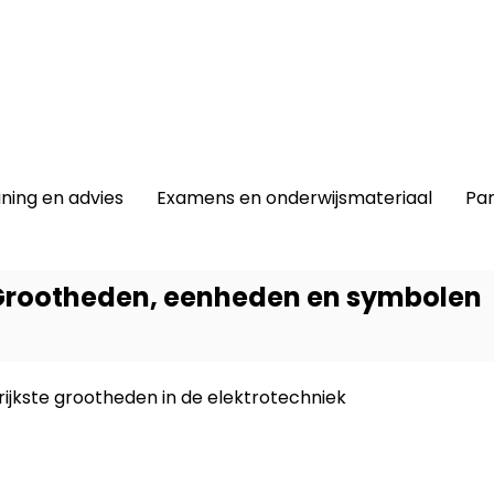
winkel
|
Lidmaatschap
|
Contact |
ining en advies
Examens en onderwijsmateriaal
Par
- Grootheden, eenheden en symbolen
ijkste grootheden in de elektrotechniek
Dit prod
-
Entree