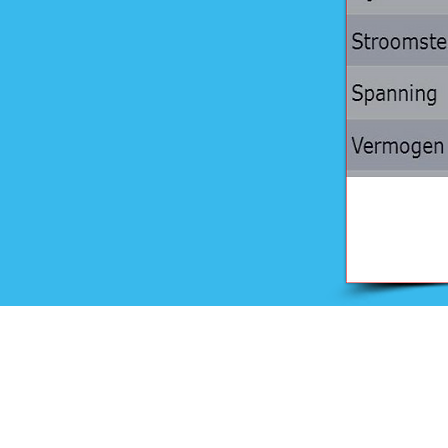
Onderwijs
Training en advies
Examens en onderwijsmateri