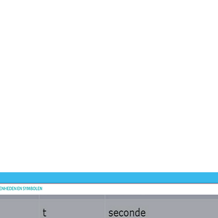
Dit prod
-
MBO
Dit prod
ontwikk
-
Entree