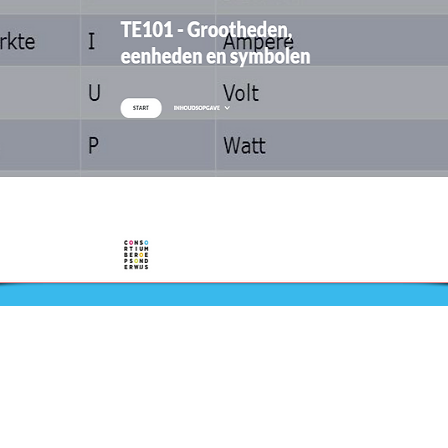
Nieuws
Ga direct naar
Bijeenkomsten
Digibib
Webwinkel
Veelgestelde vragen
aal
Contact
Klachtenprocedure