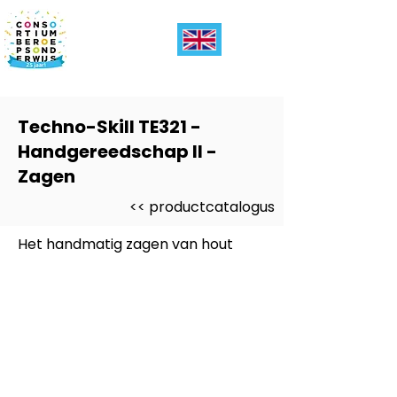
Techno-Skill TE321 -
Handgereedschap II -
Zagen
<< productcatalogus
Het handmatig zagen van hout
Dit product is ontwikkeld voor
-
Entree
Dit product is ontwikkeld voor
niveau
-