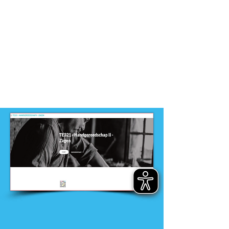
MBO
Dit product is ontwikkeld door
ontwikkelteam
-
Entree opleidingen