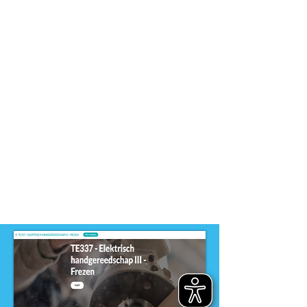
-
Entree
Dit product is ontwikkeld voor
niveau
-
MBO
Dit product is ontwikkeld door
ontwikkelteam
-
Entree opleidingen