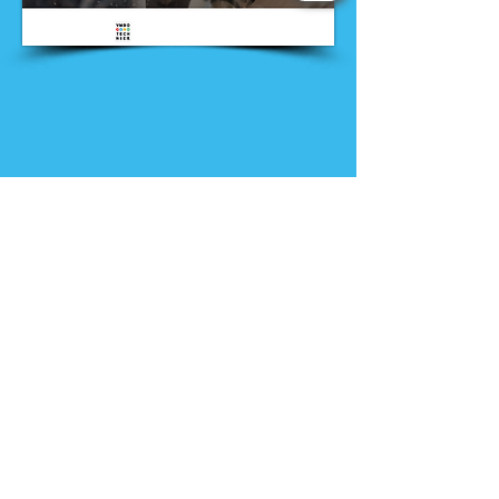
Nieuws
Ga direct naar
Digibib
Bijeenkomsten
Veelgestelde
Webwinkel
vragen
Contact
Klachtenprocedure
Vacatures