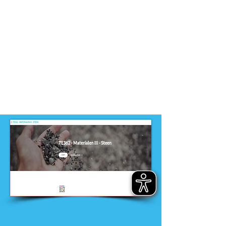
-
VMBO, MBO
Dit product is ontwikkeld door
ontwikkelteam
-
Entree opleidingen