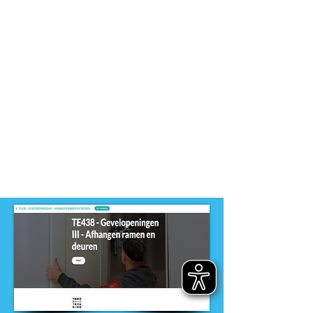
Dit product is ontwikkeld voor
niveau
-
MBO
Dit product is ontwikkeld door
ontwikkelteam
-
Entree opleidingen