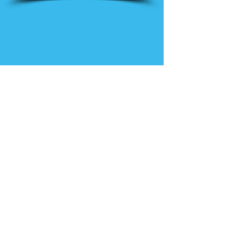
Nieuws
Ga direct naar
Digibib
Bijeenkomsten
Veelgestelde
Webwinkel
vragen
Contact
Klachtenprocedure
Vacatures
Consortium Beroepsonderwijs