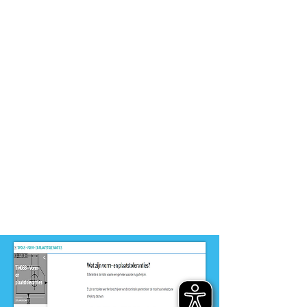
Metaalbewerken, Medewerker
Productietechniek, Techno-Skills
MEI 2/3
Dit product is ontwikkeld voor
niveau
-
MBO
Dit product is ontwikkeld door
ontwikkelteam
-
MEI 2-3