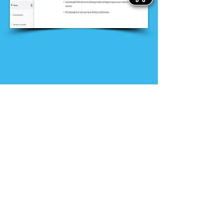
Nieuws
Ga direct naar
Digibib
Bijeenkomsten
Veelgestelde
Webwinkel
vragen
Contact
Klachtenprocedure
Vacatures