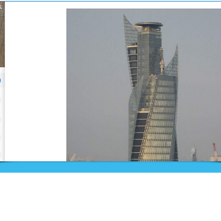
Nieuws
Ga direct naar
Bijeenkomsten
Digibib