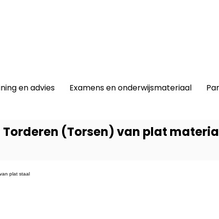
winkel
|
Lidmaatschap
|
Contact |
ining en advies
Examens en onderwijsmateriaal
Par
 Torderen (Torsen) van plat materia
an plat staal
Dit prod
-
Metaa
Produc
2/3