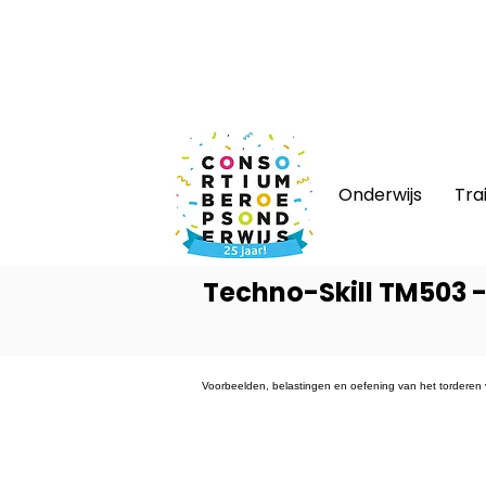
Nieuws
|
Bijeenkomsten
|
Web
Onderwijs
Tra
Techno-Skill TM503 -
Voorbeelden, belastingen en oefening van het torderen v