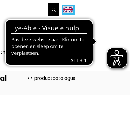
tners
Projecten
Over ons
al
<< productcatalogus
uct is ontwikkeld voor
lbewerken, Medewerker
tietechniek, Techno-Skills MEI