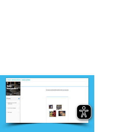
niveau
-
MBO
Dit product is ontwikkeld door
ontwikkelteam
-
MEI 2-3