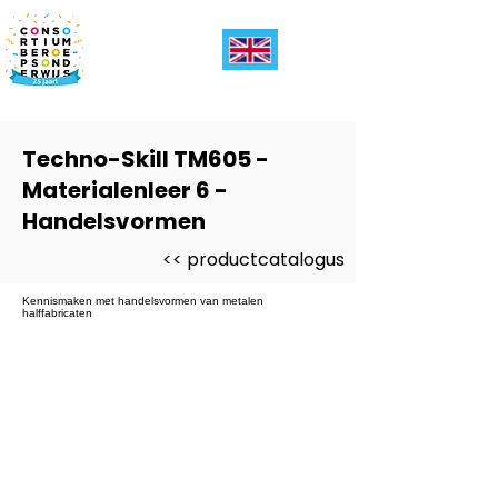
Techno-Skill TM605 -
Materialenleer 6 -
Handelsvormen
<< productcatalogus
Kennismaken met handelsvormen van metalen
halffabricaten
Dit product is ontwikkeld voor
-
Metaalbewerken, Medewerker
Productietechniek, Techno-Skills
MEI 2/3
Dit product is ontwikkeld voor