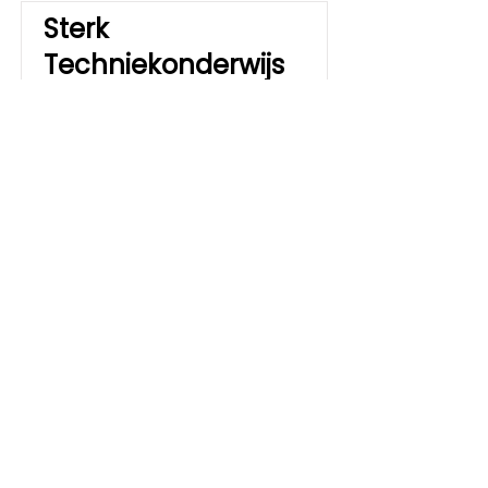
Sterk
Techniekonderwijs
regio Zuidoost-
Friesland, Techniek
Expertise Centrum
vmbo scholen: Stellingwerf
College; OSG Singelland; CSG
Liudger en Gomarus College
mbo scholen: Friesland College en
ROC Friese Poort