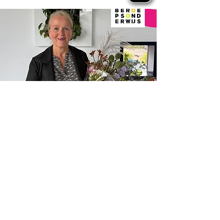
Terug naar nieuwsoverzicht
Nieuws
Ga direct naar
Digibib
Bijeenkomsten
Veelgestelde
Webwinkel
vragen
Contact
Klachtenprocedure
Vacatures